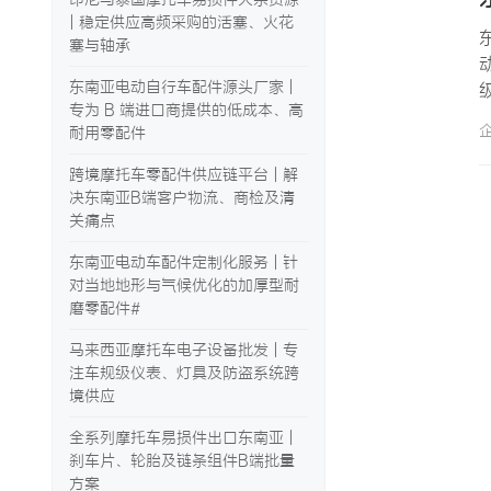
| 稳定供应高频采购的活塞、火花
塞与轴承
东南亚电动自行车配件源头厂家 |
专为 B 端进口商提供的低成本、高
耐用零配件
跨境摩托车零配件供应链平台 | 解
决东南亚B端客户物流、商检及清
关痛点
东南亚电动车配件定制化服务 | 针
对当地地形与气候优化的加厚型耐
磨零配件#
马来西亚摩托车电子设备批发 | 专
注车规级仪表、灯具及防盗系统跨
境供应
全系列摩托车易损件出口东南亚 |
刹车片、轮胎及链条组件B端批量
方案