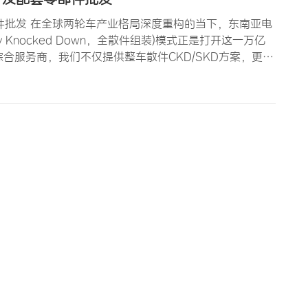
件批发 在全球两轮车产业格局深度重构的当下，东南亚电
 Knocked Down，全散件组装)模式正是打开这一万亿
合服务商，我们不仅提供整车散件CKD/SKD方案，更覆
帮助全球B2B买家以最优成本结构在印尼、越南、泰