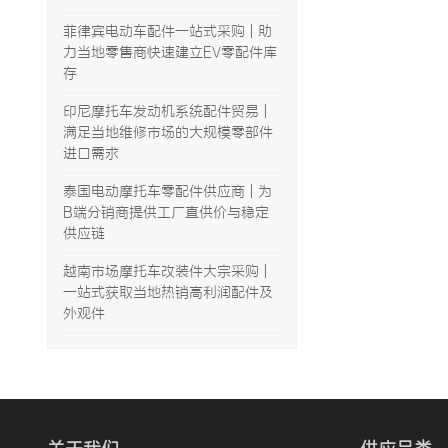
菲律宾电动车配件一站式采购 | 助
力当地零售商快速建立EV零配件库
存
印尼摩托车发动机系统配件贸易 |
满足当地维修市场的大规模零部件
进口需求
泰国电动摩托车零配件供应商 | 为
B端分销商提供工厂直供价与稳定
供应链
越南市场摩托车改装件大宗采购 |
一站式获取当地热销高利润配件及
外观件