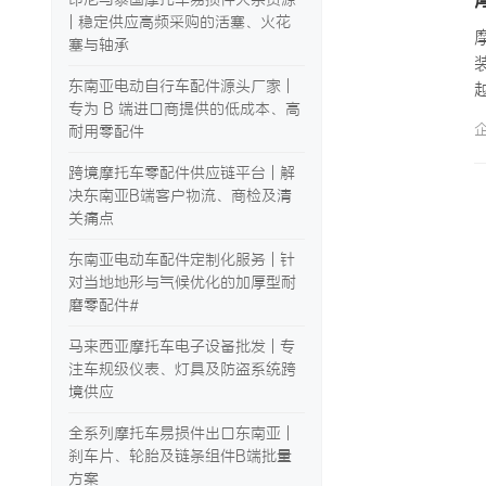
| 稳定供应高频采购的活塞、火花
塞与轴承
东南亚电动自行车配件源头厂家 |
专为 B 端进口商提供的低成本、高
耐用零配件
跨境摩托车零配件供应链平台 | 解
决东南亚B端客户物流、商检及清
关痛点
东南亚电动车配件定制化服务 | 针
对当地地形与气候优化的加厚型耐
磨零配件#
马来西亚摩托车电子设备批发 | 专
注车规级仪表、灯具及防盗系统跨
境供应
全系列摩托车易损件出口东南亚 |
刹车片、轮胎及链条组件B端批量
方案