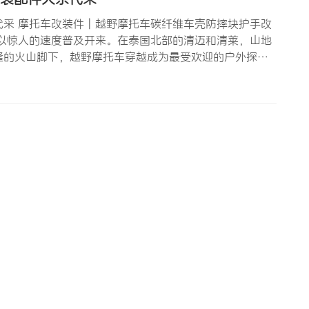
采 摩托车改装件 | 越野摩托车碳纤维车壳防摔块护手改
以惊人的速度普及开来。在泰国北部的清迈和清莱，山地
隆的火山脚下，越野摩托车穿越成为最受欢迎的户外探险
成为当地旅游的名片之一。随着越野摩托车保有量的增
车壳、防摔…