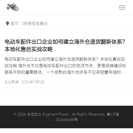
首页
跨境电商售后
电动车配件出口企业如何建立海外仓退货翻新体系？
本地化售后实战攻略
电动车配件出口企业如何建立海外仓退货翻新体系？本地化售后实
战攻略 海外仓不仅是电动车配件出口的物流节点，更是品牌建设和
服务升级的重要载体。一个成熟的海外仓体系不仅承担着存储和发
货的功能，还应当具备退货翻新、二次销售、质检升级、本地售后
企业新闻
2026年7月5日
等增值服务能力。当一个买家因为买错了车型或产品瑕疵发起了退
货，海外仓的退货翻新能力决定了产品能否再次销售（而非直接销
毁或退运回国）；当一个买家遇到了配件兼容性问题，海外仓的本
地客服能力决定了问题能否快速解决（而非经历漫长的跨境沟
通）。本文将系统分享电动车配件出口企业…
© 2026 丰迈动力 Fogment Power. All Rights Reserved. 粤ICP备
202666688号