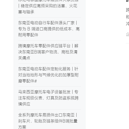
| 稳定供应高频采购的活塞、火花
塞与轴承
东南亚电动自行车配件源头厂家 |
专为 B 端进口商提供的低成本、高
耐用零配件
跨境摩托车零配件供应链平台 | 解
决东南亚B端客户物流、商检及清
关痛点
东南亚电动车配件定制化服务 | 针
对当地地形与气候优化的加厚型耐
磨零配件#
马来西亚摩托车电子设备批发 | 专
注车规级仪表、灯具及防盗系统跨
境供应
全系列摩托车易损件出口东南亚 |
刹车片、轮胎及链条组件B端批量
方案