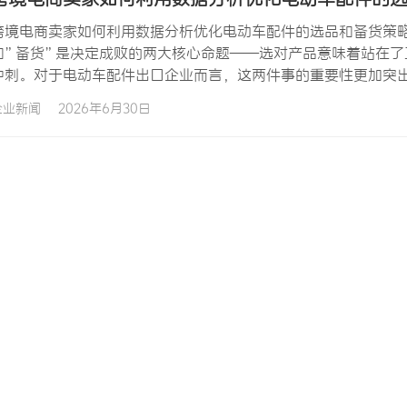
跨境电商卖家如何利用数据分析优化电动车配件的选品和备货策略
和”备货”是决定成败的两大核心命题——选对产品意味着站在
冲刺。对于电动车配件出口企业而言，这两件事的重要性更加突
化和社区文化等多重因素影响，远比标准化消费品更难预测。当
企业新闻
2026年6月30日
压，资金周转和仓储成本又成…