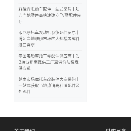
菲律宾电动车配件一站式采购 | 助
力当地零售商快速建立EV零配件库
存
印尼摩托车发动机系统配件贸易 |
满足当地维修市场的大规模零部件
进口需求
泰国电动摩托车零配件供应商 | 为
B端分销商提供工厂直供价与稳定
供应链
越南市场摩托车改装件大宗采购 |
一站式获取当地热销高利润配件及
外观件