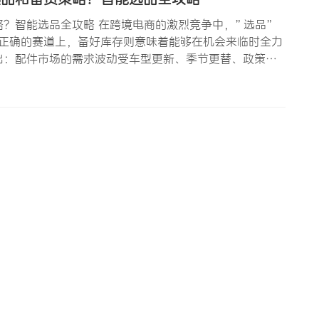
？智能选品全攻略 在跨境电商的激烈竞争中，”选品”
了正确的赛道上，备好库存则意味着能够在机会来临时全力
出：配件市场的需求波动受车型更新、季节更替、政策变
旺季来临时缺货，可能错失整年的利润；当淡季大量积