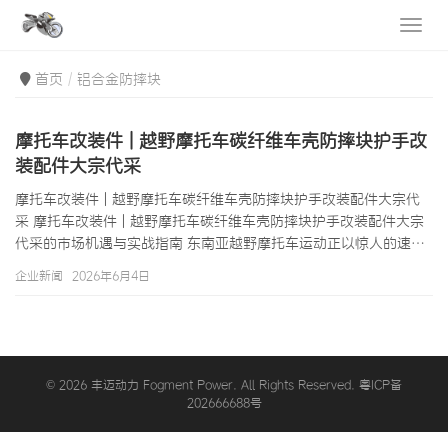
首页
铝合金防摔块
摩托车改装件 | 越野摩托车碳纤维车壳防摔块护手改
装配件大宗代采
摩托车改装件 | 越野摩托车碳纤维车壳防摔块护手改装配件大宗代
采 摩托车改装件 | 越野摩托车碳纤维车壳防摔块护手改装配件大宗
代采的市场机遇与实战指南 东南亚越野摩托车运动正以惊人的速度
普及开来。在泰国北部的清迈和清莱，山地越野摩托车俱乐部每周
企业新闻
2026年6月4日
都会组织车友骑行活动；在印尼日惹和万隆的火山脚下，越野摩托
车穿越成为最受欢迎的户外探险项目之一；在菲律宾吕宋岛北部的
碧瑶山区，越野摩托车赛道已成为当地旅游的名片之一。随着越野
摩托车保有量的增长，摩托车改装件市场也随之蓬勃发展，其中越
野摩托车碳纤维车壳、防摔…
© 2026 丰迈动力 Fogment Power. All Rights Reserved. 粤ICP备
202666688号