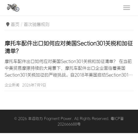
首页
首次销售规则
摩托车配件出口如何应对美国Section301关税和加征
清单？
摩托车配件出口如何应对美国Section301关税和加征清单？ 在当前
中美贸易摩擦持续的大背景下，摩托车配件出口企业面临着美国
Section301关税加征的严峻挑战。自2018年美国启动Section301调
查以来，多轮加征关税清单已经覆盖了数千亿美元的中国商品，摩
企业新闻
2026年7月9日
托车配件出口产品也未能幸免。摩托车配件出口企业如果不了解
Section301关税的具体影响范围和应对策略，很可能在不知不觉中
承担高额关税成本，甚至失去整个美国市场。摩托车配件出口行业
作为中国传统优势出口产业之一，年出口额超过50亿美元…
© 2026 丰迈动力 Fogment Power. All Rights Reserved. 粤ICP备
202666688号