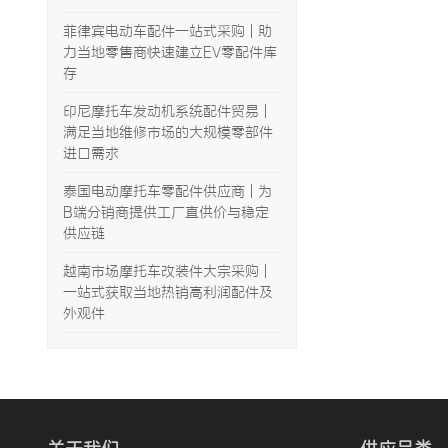
菲律宾电动车配件一站式采购 | 助
力当地零售商快速建立EV零配件库
存
印尼摩托车发动机系统配件贸易 |
满足当地维修市场的大规模零部件
进口需求
泰国电动摩托车零配件供应商 | 为
B端分销商提供工厂直供价与稳定
供应链
越南市场摩托车改装件大宗采购 |
一站式获取当地热销高利润配件及
外观件