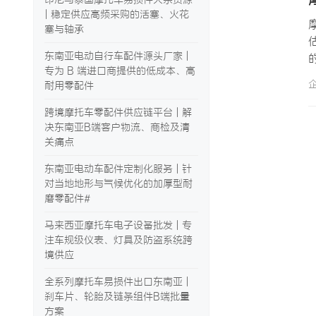
| 稳定供应高频采购的活塞、火花
塞与轴承
东南亚电动自行车配件源头厂家 |
专为 B 端进口商提供的低成本、高
耐用零配件
跨境摩托车零配件供应链平台 | 解
决东南亚B端客户物流、商检及清
关痛点
东南亚电动车配件定制化服务 | 针
对当地地形与气候优化的加厚型耐
磨零配件#
马来西亚摩托车电子设备批发 | 专
注车规级仪表、灯具及防盗系统跨
境供应
全系列摩托车易损件出口东南亚 |
刹车片、轮胎及链条组件B端批量
方案