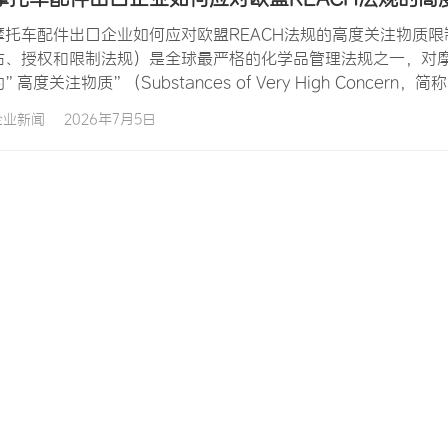
摩托车配件出口企业如何应对欧盟REACH法规的高度关注物质限
估、授权和限制法规）是全球最严格的化学品管理法规之一，对摩
的”高度关注物质”（Substances of Very High Conce
质，对涉及化学品使用的摩托车配件（如塑料件、橡胶件、电镀件
企业新闻
2026年7月5日
求…