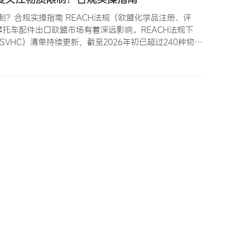
制？合规实操指南 REACH法规（欧盟化学品注册、评
托车配件出口欧盟市场有着深远影响。REACH法规下
rn，简称SVHC）清单持续更新，截至2026年初已超过240种物
、涂装件、电池等）构成了广泛的合规挑战。REACH要