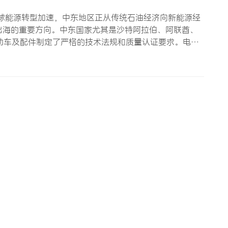
球能源转型加速，中东地区正从传统石油经济向新能源经
出海的重要方向。中东国家尤其是沙特阿拉伯、阿联酋、
动车及配件制定了严格的技术法规和质量认证要求。电动
东的中国电动车配件企业必须深入理解的问题。本文将从
认证、电磁…