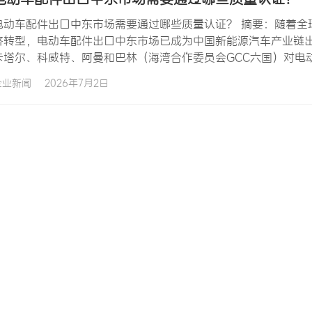
电动车配件出口中东市场需要通过哪些质量认证？ 摘要：随着全
济转型，电动车配件出口中东市场已成为中国新能源汽车产业链
卡塔尔、科威特、阿曼和巴林（海湾合作委员会GCC六国）对电
车配件出口中东市场需要通过哪些质量认证，是每个计划进军中
企业新闻
2026年7月2日
GCC认证体系、沙特SASO认证、阿联酋ESMA认证、电池安全