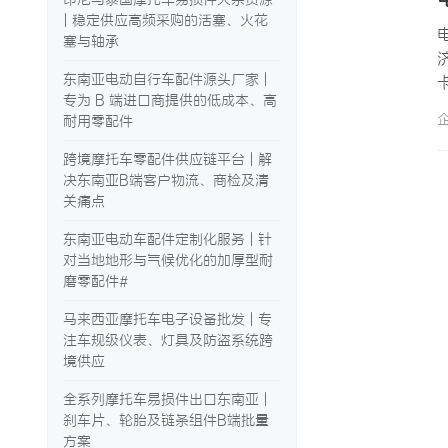
| 稳定供应高频采购的活塞、火花
塞与轴承
东南亚电动自行车配件源头厂家 |
专为 B 端进口商提供的低成本、高
耐用零配件
跨境摩托车零配件供应链平台 | 解
决东南亚B端客户物流、商检及清
关痛点
东南亚电动车配件定制化服务 | 针
对当地地形与气候优化的加厚型耐
磨零配件#
马来西亚摩托车电子设备批发 | 专
注车规级仪表、灯具及防盗系统跨
境供应
全系列摩托车易损件出口东南亚 |
刹车片、轮胎及链条组件B端批量
方案