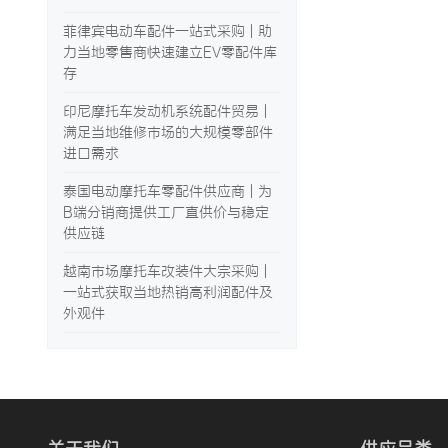
菲律宾电动车配件一站式采购 | 助
力当地零售商快速建立EV零配件库
存
印尼摩托车发动机系统配件贸易 |
满足当地维修市场的大规模零部件
进口需求
泰国电动摩托车零配件供应商 | 为
B端分销商提供工厂直供价与稳定
供应链
越南市场摩托车改装件大宗采购 |
一站式获取当地热销高利润配件及
外观件