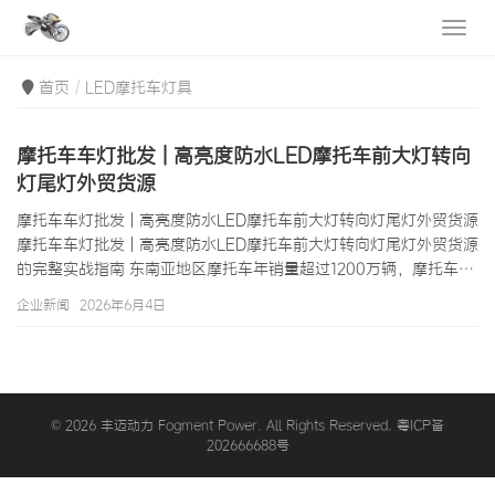
首页
LED摩托车灯具
摩托车车灯批发 | 高亮度防水LED摩托车前大灯转向
灯尾灯外贸货源
摩托车车灯批发 | 高亮度防水LED摩托车前大灯转向灯尾灯外贸货源
摩托车车灯批发 | 高亮度防水LED摩托车前大灯转向灯尾灯外贸货源
的完整实战指南 东南亚地区摩托车年销量超过1200万辆，摩托车后
市场对高品质车灯配件的需求持续旺盛。在泰国、越南、印尼和菲
企业新闻
2026年6月4日
律宾等主要市场，摩托车灯具不仅是保障骑行安全的基础配件，更
是个性化改装的重要元素。摩托车车灯批发市场中，LED摩托车灯
具正以压倒性的优势取代传统的卤素灯泡和氙气灯（HID）——LED
灯具更高的发光效率、更长的使用寿命和更丰富的造型设计，使其
成为…
© 2026 丰迈动力 Fogment Power. All Rights Reserved. 粤ICP备
202666688号