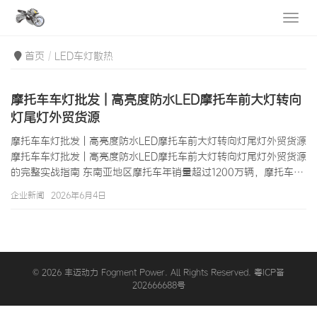
首页
LED车灯散热
摩托车车灯批发 | 高亮度防水LED摩托车前大灯转向
灯尾灯外贸货源
摩托车车灯批发 | 高亮度防水LED摩托车前大灯转向灯尾灯外贸货源
摩托车车灯批发 | 高亮度防水LED摩托车前大灯转向灯尾灯外贸货源
的完整实战指南 东南亚地区摩托车年销量超过1200万辆，摩托车后
市场对高品质车灯配件的需求持续旺盛。在泰国、越南、印尼和菲
企业新闻
2026年6月4日
律宾等主要市场，摩托车灯具不仅是保障骑行安全的基础配件，更
是个性化改装的重要元素。摩托车车灯批发市场中，LED摩托车灯
具正以压倒性的优势取代传统的卤素灯泡和氙气灯（HID）——LED
灯具更高的发光效率、更长的使用寿命和更丰富的造型设计，使其
成为…
© 2026 丰迈动力 Fogment Power. All Rights Reserved. 粤ICP备
202666688号