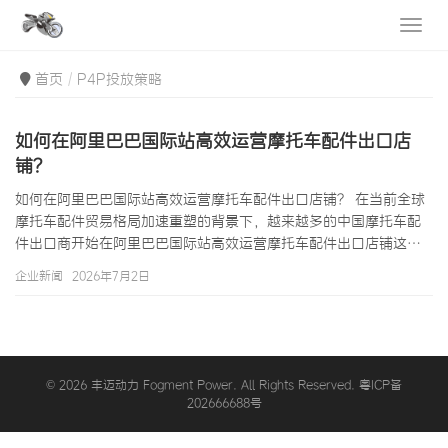
首页
P4P投放策略
如何在阿里巴巴国际站高效运营摩托车配件出口店
铺？
如何在阿里巴巴国际站高效运营摩托车配件出口店铺？ 在当前全球
摩托车配件贸易格局加速重塑的背景下，越来越多的中国摩托车配
件出口商开始在阿里巴巴国际站高效运营摩托车配件出口店铺这一
命题上投入大量资源。据海关总署2025年数据显示，中国摩托车配
企业新闻
2026年7月2日
件出口总额已突破120亿美元，其中通过B2B跨境电商平台达成的交
易占比超过35%。然而，如何在阿里巴巴国际站高效运营摩托车配
件出口店铺并非简单地发布产品、等待询盘——它涉及类目选择、
关键词策略、P4P精准投放、数据化运营、本地化内容建设等多个
维度的系统工程。本文…
© 2026 丰迈动力 Fogment Power. All Rights Reserved. 粤ICP备
202666688号