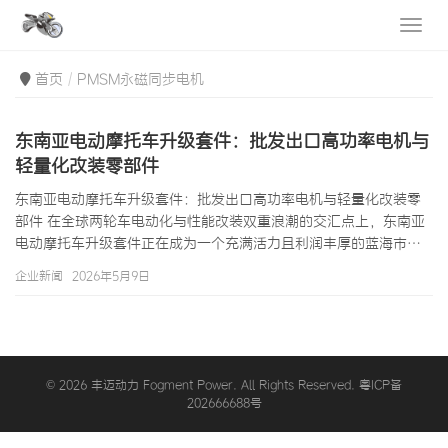
首页
PMSM永磁同步电机
东南亚电动摩托车升级套件：批发出口高功率电机与
轻量化改装零部件
东南亚电动摩托车升级套件：批发出口高功率电机与轻量化改装零
部件 在全球两轮车电动化与性能改装双重浪潮的交汇点上，东南亚
电动摩托车升级套件正在成为一个充满活力且利润丰厚的蓝海市
场。泰国成熟的改装文化、印尼GoJek/Grab司机对更强动力的渴
企业新闻
2026年5月9日
求、越南年轻群体的速度情结、以及菲律宾商用三轮车电动化带来
的特殊需求——这些因素共同催生了对高功率驱动电机、轻量化车
架组件、高性能悬挂制动系统以及智能电控升级件的爆发式需求。
作为专注东南亚电动摩托车升级套件出口领域的专业供应商，我们
构建了从350W入门级动力提…
© 2026 丰迈动力 Fogment Power. All Rights Reserved. 粤ICP备
202666688号