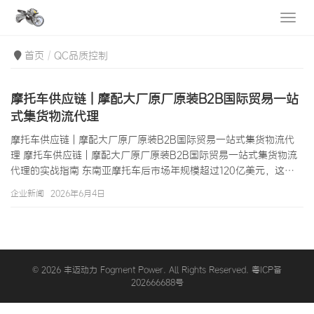
首页
QC品质控制
摩托车供应链 | 摩配大厂原厂原装B2B国际贸易一站
式集货物流代理
摩托车供应链 | 摩配大厂原厂原装B2B国际贸易一站式集货物流代
理 摩托车供应链 | 摩配大厂原厂原装B2B国际贸易一站式集货物流
代理的实战指南 东南亚摩托车后市场年规模超过120亿美元，这一
庞大市场的背后是一条横跨中国、东南亚多国的复杂供应链网络。
企业新闻
2026年6月4日
对于从事摩托车配件B2B国际贸易的从业者而言，供应链的效率和
稳定性直接决定了业务的生死存亡——配件断货意味着下游客户流
失，物流延迟意味着终端市场缺货，清关不畅意味着资金被套牢。
在这一背景下，摩托车供应链管理能力——尤其是摩配大厂原厂原
装B2B国际贸易…
© 2026 丰迈动力 Fogment Power. All Rights Reserved. 粤ICP备
202666688号