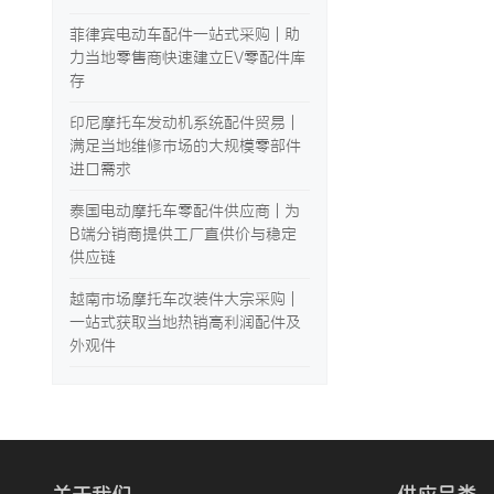
菲律宾电动车配件一站式采购 | 助
力当地零售商快速建立EV零配件库
存
印尼摩托车发动机系统配件贸易 |
满足当地维修市场的大规模零部件
进口需求
泰国电动摩托车零配件供应商 | 为
B端分销商提供工厂直供价与稳定
供应链
越南市场摩托车改装件大宗采购 |
一站式获取当地热销高利润配件及
外观件