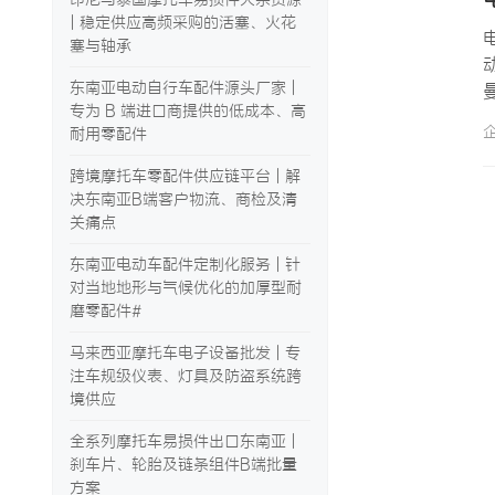
| 稳定供应高频采购的活塞、火花
塞与轴承
东南亚电动自行车配件源头厂家 |
专为 B 端进口商提供的低成本、高
耐用零配件
跨境摩托车零配件供应链平台 | 解
决东南亚B端客户物流、商检及清
关痛点
东南亚电动车配件定制化服务 | 针
对当地地形与气候优化的加厚型耐
磨零配件#
马来西亚摩托车电子设备批发 | 专
注车规级仪表、灯具及防盗系统跨
境供应
全系列摩托车易损件出口东南亚 |
刹车片、轮胎及链条组件B端批量
方案