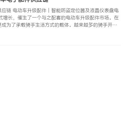
应链 电动车升级配件 | 智能防盗定位器及液晶仪表盘电
式增长，催生了一个与之配套的电动车升级配件市场。在
更成为了承载骑手生活方式的载体。越来越多的骑手开始
加装液晶仪表盘以提升骑行体验，以及升级各类电动车电
车电子配…