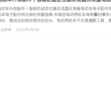
电动车升级配件 | 智能防盗定位器及液晶仪表盘电动车电子配件供
动车电子配件供应链的完整指南 东南亚电动两轮车保有量的爆发
曼谷、雅加达和胡志明市的街头，电动两轮车不仅是通勤工具，
为爱车加装智能防盗定位器以应对日益严峻的电动车失窃问题，
企业新闻
2026年6月4日
子配件以增强车辆的功能性和智能化水平。这一趋势为从事电动