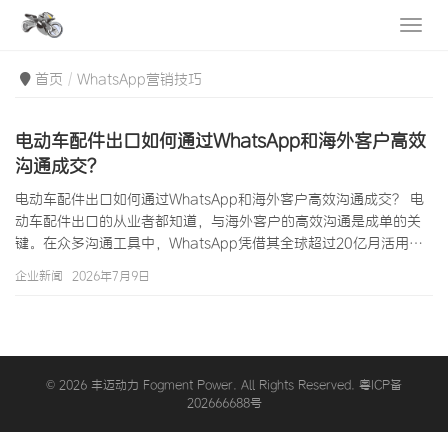
首页
WhatsApp营销技巧
电动车配件出口如何通过WhatsApp和海外客户高效
沟通成交？
电动车配件出口如何通过WhatsApp和海外客户高效沟通成交？ 电
动车配件出口的从业者都知道，与海外客户的高效沟通是成单的关
键。在众多沟通工具中，WhatsApp凭借其全球超过20亿月活用户
的庞大基数，特别是在东南亚、中东、非洲、南美等电动车配件出
企业新闻
2026年7月9日
口主要目标市场的高渗透率，已经成为跨境电商和外贸B2B领域最
重要的客户沟通和成交工具。对于电动车配件出口企业来说，掌握
WhatsApp沟通技巧不仅意味着能更快响应客户询盘、更精准地传
递产品信息，更直接关系到订单转化率和客户复购率。本文将系统
介绍电动车配…
© 2026 丰迈动力 Fogment Power. All Rights Reserved. 粤ICP备
202666688号