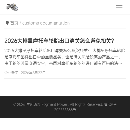
首页
customs documentation
2026大排量摩托车轮胎出口清关怎么避免扣关？
2026大排量摩托车轮胎出口清关怎么避免扣关？ 大排量摩托车轮胎
是摩托车配件出口中的重要品类，也是清关风险较高的产品之一。
由于轮胎涉及交通安全，各国对摩托车轮胎的进口都有严格的法规
要求和认证标准。一旦清关文件不齐全或产品不符合标准，就可能
企业新闻
2026年6月22日
面临扣关、退运甚至销毁的风险。对于从事大排量摩托车轮胎出口
的外贸企业来说，了解清关要求、做好合规准备，是确保货物顺利
通关的关键。本文将详细介绍2026年大排量摩托车轮胎出口清关的
常见问题和规避方法。 大排量摩托车轮胎通常指 Rim
Diameter（轮辋直径）在…
© 2026 丰迈动力 Fogment Power. All Rights Reserved. 粤ICP备
202666688号