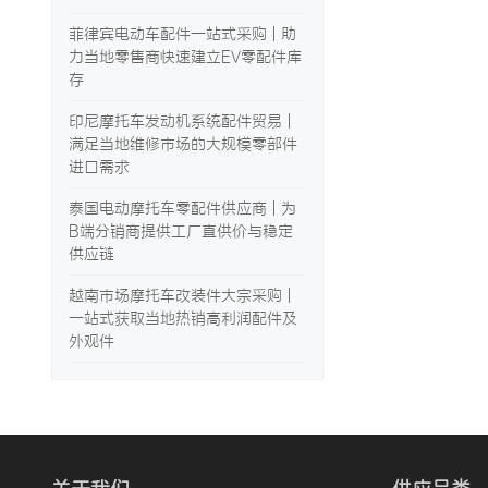
菲律宾电动车配件一站式采购 | 助
力当地零售商快速建立EV零配件库
存
印尼摩托车发动机系统配件贸易 |
满足当地维修市场的大规模零部件
进口需求
泰国电动摩托车零配件供应商 | 为
B端分销商提供工厂直供价与稳定
供应链
越南市场摩托车改装件大宗采购 |
一站式获取当地热销高利润配件及
外观件