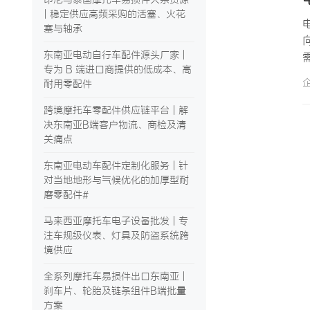
| 稳定供应高频采购的活塞、火花
塞与轴承
东南亚电动自行车配件源头厂家 |
专为 B 端进口商提供的低成本、高
耐用零配件
跨境摩托车零配件供应链平台 | 解
决东南亚B端客户物流、商检及清
关痛点
东南亚电动车配件定制化服务 | 针
对当地地形与气候优化的加厚型耐
磨零配件#
马来西亚摩托车电子设备批发 | 专
注车规级仪表、灯具及防盗系统跨
境供应
全系列摩托车易损件出口东南亚 |
刹车片、轮胎及链条组件B端批量
方案