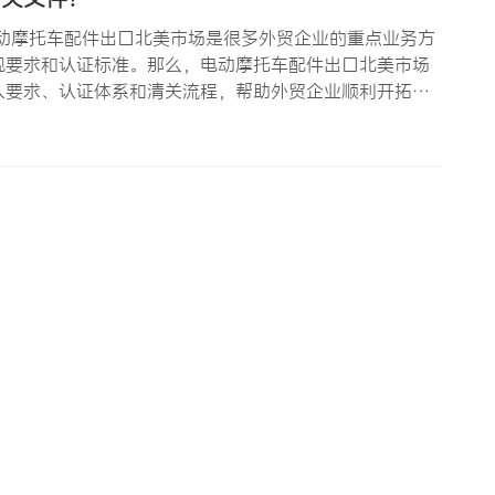
动摩托车配件出口北美市场是很多外贸企业的重点业务方
规要求和认证标准。那么，电动摩托车配件出口北美市场
入要求、认证体系和清关流程，帮助外贸企业顺利开拓北
 深知认证和清关对于出口业务的重要性，今天就为大家系统讲
最大…