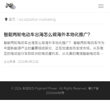
首页
localization marketing
智能两轮电动车出海怎么做海外本地化推广？
智能两轮电动车出海怎么做海外本地化推广？ 智能两轮电动车作为
中国新能源产业的重要组成部分，正在加速走向全球市场。从东南
亚的电动自行车到欧洲的电动摩托车，从北美的高端智能电动车到
中东的电动三轮车，中国智能两轮电动车出海呈现快速增长态势。
企业新闻
2026年6月22日
然而，要在海外市场取得成功，仅有优质的产品远远不够，海外本
地化推广是决定成败的关键因素。本文将深入探讨智能两轮电动车
出海的本地化推广策略，帮助企业更好地开拓国际市场。 中国智能
两轮电动车产业经过多年发展，已经形成了完整成熟的产业链。在
深圳、常州、天津、台州等电动车产…
© 2026 丰迈动力 Fogment Power. All Rights Reserved. 粤ICP备
202666688号