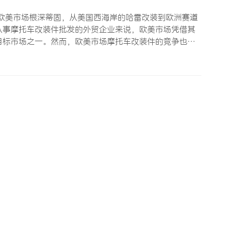
欧美市场根深蒂固，从美国西海岸的哈雷改装到欧洲赛道
从事摩托车改装件批发的外贸企业来说，欧美市场凭借其
目标市场之一。然而，欧美市场摩托车改装件的竞争也异
析欧美市场摩托车改装件的消费特点和批发渠道，为从业
著特点：首先，消…