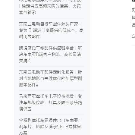
| 稳定供应高频采购的活塞、火花
塞与轴承
东南亚电动自行车配件源头厂家 |
专为 B 端进口商提供的低成本、高
耐用零配件
跨境摩托车零配件供应链平台 | 解
决东南亚B端客户物流、商检及清
关痛点
东南亚电动车配件定制化服务 | 针
对当地地形与气候优化的加厚型耐
磨零配件#
马来西亚摩托车电子设备批发 | 专
注车规级仪表、灯具及防盗系统跨
境供应
全系列摩托车易损件出口东南亚 |
刹车片、轮胎及链条组件B端批量
方案