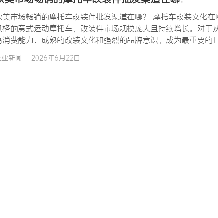
欧美市场畅销的摩托车改装件批发渠道在哪？ 摩托车改装文化在
风格的意式运动摩托车，改装件市场规模庞大且持续增长。对于
高消费能力、成熟的改装文化和强烈的品牌意识，成为最重要的
常激烈，找到优质的批发渠道是业务成功的关键。本文将深入分
企业新闻
2026年6月22日
者提供实操性的渠道开发指南。 欧美摩托车改装市场呈现几个显