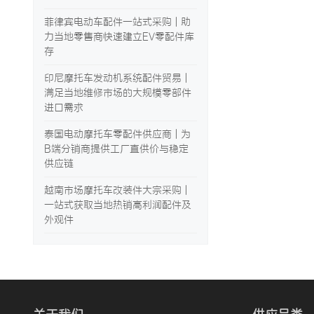
菲律宾电动车配件一站式采购 | 助
力当地零售商快速建立EV零配件库
存
印尼摩托车发动机系统配件贸易 |
满足当地维修市场的大规模零部件
进口需求
泰国电动摩托车零配件供应商 | 为
B端分销商提供工厂直供价与稳定
供应链
越南市场摩托车改装件大宗采购 |
一站式获取当地热销高利润配件及
外观件